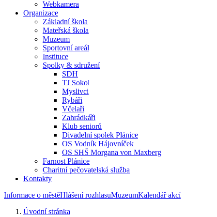
Webkamera
Organizace
Základní škola
Mateřská škola
Muzeum
Sportovní areál
Instituce
Spolky & sdružení
SDH
TJ Sokol
Myslivci
Rybáři
Včelaři
Zahrádkáři
Klub seniorů
Divadelní spolek Plánice
OS Vodník Hájovníček
OS SHŠ Morgana von Maxberg
Farnost Plánice
Charitní pečovatelská služba
Kontakty
Informace o městě
Hlášení rozhlasu
Muzeum
Kalendář akcí
Úvodní stránka