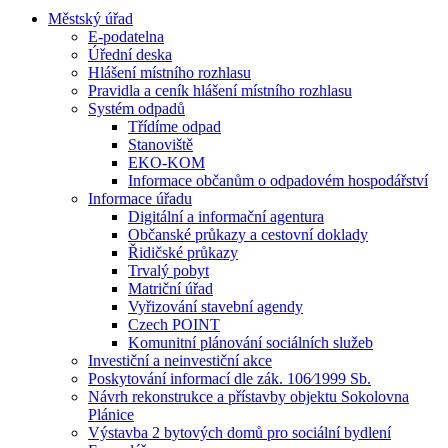
Městský úřad
E-podatelna
Úřední deska
Hlášení místního rozhlasu
Pravidla a ceník hlášení místního rozhlasu
Systém odpadů
Třídíme odpad
Stanoviště
EKO-KOM
Informace občanům o odpadovém hospodářství
Informace úřadu
Digitální a informační agentura
Občanské průkazy a cestovní doklady
Řidičské průkazy
Trvalý pobyt
Matriční úřad
Vyřizování stavební agendy
Czech POINT
Komunitní plánování sociálních služeb
Investiční a neinvestiční akce
Poskytování informací dle zák. 106⁄1999 Sb.
Návrh rekonstrukce a přístavby objektu Sokolovna
Plánice
Výstavba 2 bytových domů pro sociální bydlení