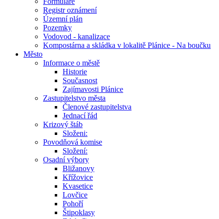
Formuláře
Registr oznámení
Územní plán
Pozemky
Vodovod - kanalizace
Kompostárna a skládka v lokalitě Plánice - Na boučku
Město
Informace o městě
Historie
Současnost
Zajímavosti Plánice
Zastupitelstvo města
Členové zastupitelstva
Jednací řád
Krizový štáb
Složeni:
Povodňová komise
Složení:
Osadní výbory
Bližanovy
Křížovice
Kvasetice
Lovčice
Pohoří
Štipoklasy