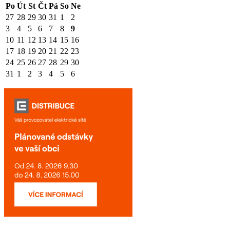
Po
Út
St
Čt
Pá
So
Ne
27
28
29
30
31
1
2
3
4
5
6
7
8
9
10
11
12
13
14
15
16
17
18
19
20
21
22
23
24
25
26
27
28
29
30
31
1
2
3
4
5
6