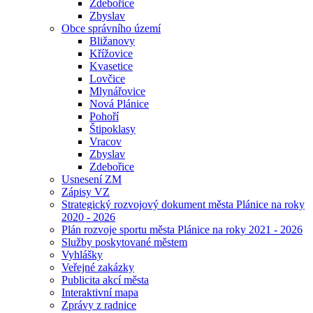
Zdebořice
Zbyslav
Obce správního území
Bližanovy
Křížovice
Kvasetice
Lovčice
Mlynářovice
Nová Plánice
Pohoří
Štipoklasy
Vracov
Zbyslav
Zdebořice
Usnesení ZM
Zápisy VZ
Strategický rozvojový dokument města Plánice na roky
2020 - 2026
Plán rozvoje sportu města Plánice na roky 2021 - 2026
Služby poskytované městem
Vyhlášky
Veřejné zakázky
Publicita akcí města
Interaktivní mapa
Zprávy z radnice