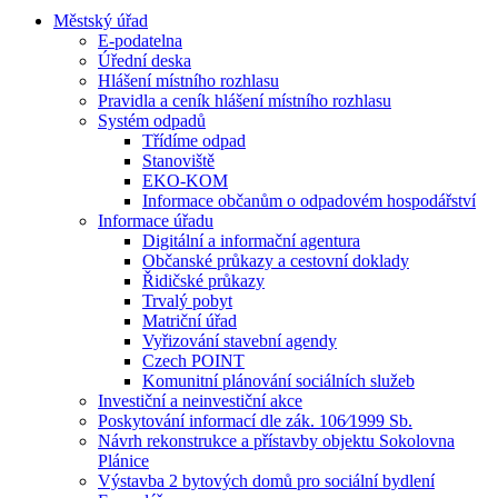
Městský úřad
E-podatelna
Úřední deska
Hlášení místního rozhlasu
Pravidla a ceník hlášení místního rozhlasu
Systém odpadů
Třídíme odpad
Stanoviště
EKO-KOM
Informace občanům o odpadovém hospodářství
Informace úřadu
Digitální a informační agentura
Občanské průkazy a cestovní doklady
Řidičské průkazy
Trvalý pobyt
Matriční úřad
Vyřizování stavební agendy
Czech POINT
Komunitní plánování sociálních služeb
Investiční a neinvestiční akce
Poskytování informací dle zák. 106⁄1999 Sb.
Návrh rekonstrukce a přístavby objektu Sokolovna
Plánice
Výstavba 2 bytových domů pro sociální bydlení