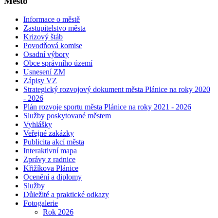
Město
Informace o městě
Zastupitelstvo města
Krizový štáb
Povodňová komise
Osadní výbory
Obce správního území
Usnesení ZM
Zápisy VZ
Strategický rozvojový dokument města Plánice na roky 2020
- 2026
Plán rozvoje sportu města Plánice na roky 2021 - 2026
Služby poskytované městem
Vyhlášky
Veřejné zakázky
Publicita akcí města
Interaktivní mapa
Zprávy z radnice
Křižíkova Plánice
Ocenění a diplomy
Služby
Důležité a praktické odkazy
Fotogalerie
Rok 2026