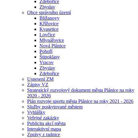
Zdebořice
Zbyslav
Obce správního území
Bližanovy
Křížovice
Kvasetice
Lovčice
Mlynářovice
Nová Plánice
Pohoří
Štipoklasy
Vracov
Zbyslav
Zdebořice
Usnesení ZM
Zápisy VZ
Strategický rozvojový dokument města Plánice na roky
2020 - 2026
Plán rozvoje sportu města Plánice na roky 2021 - 2026
Služby poskytované městem
Vyhlášky
Veřejné zakázky
Publicita akcí města
Interaktivní mapa
Zprávy z radnice