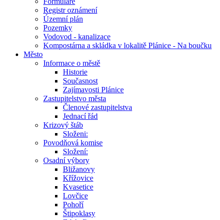
Formuláře
Registr oznámení
Územní plán
Pozemky
Vodovod - kanalizace
Kompostárna a skládka v lokalitě Plánice - Na boučku
Město
Informace o městě
Historie
Současnost
Zajímavosti Plánice
Zastupitelstvo města
Členové zastupitelstva
Jednací řád
Krizový štáb
Složeni:
Povodňová komise
Složení:
Osadní výbory
Bližanovy
Křížovice
Kvasetice
Lovčice
Pohoří
Štipoklasy