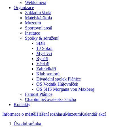
Webkamera
Organizace
Základní škola
Mateřská škola
Muzeum
Sportovní areál
Instituce
Spolky & sdružení
SDH
TJ Sokol
Myslivci
Rybáři
Včelaři
Zahrádkáři
Klub seniorů
Divadelní spolek Plánice
OS Vodník Hájovníček
OS SHŠ Morgana von Maxberg
Farnost Plánice
Charitní pečovatelská služba
Kontakty
Informace o městě
Hlášení rozhlasu
Muzeum
Kalendář akcí
Úvodní stránka