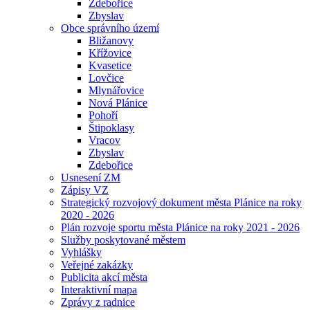
Zdebořice
Zbyslav
Obce správního území
Bližanovy
Křížovice
Kvasetice
Lovčice
Mlynářovice
Nová Plánice
Pohoří
Štipoklasy
Vracov
Zbyslav
Zdebořice
Usnesení ZM
Zápisy VZ
Strategický rozvojový dokument města Plánice na roky
2020 - 2026
Plán rozvoje sportu města Plánice na roky 2021 - 2026
Služby poskytované městem
Vyhlášky
Veřejné zakázky
Publicita akcí města
Interaktivní mapa
Zprávy z radnice