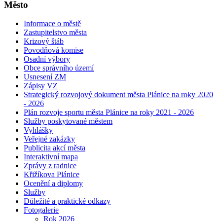
Město
Informace o městě
Zastupitelstvo města
Krizový štáb
Povodňová komise
Osadní výbory
Obce správního území
Usnesení ZM
Zápisy VZ
Strategický rozvojový dokument města Plánice na roky 2020
- 2026
Plán rozvoje sportu města Plánice na roky 2021 - 2026
Služby poskytované městem
Vyhlášky
Veřejné zakázky
Publicita akcí města
Interaktivní mapa
Zprávy z radnice
Křižíkova Plánice
Ocenění a diplomy
Služby
Důležité a praktické odkazy
Fotogalerie
Rok 2026