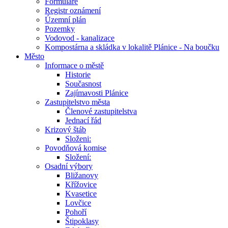
Formuláře
Registr oznámení
Územní plán
Pozemky
Vodovod - kanalizace
Kompostárna a skládka v lokalitě Plánice - Na boučku
Město
Informace o městě
Historie
Současnost
Zajímavosti Plánice
Zastupitelstvo města
Členové zastupitelstva
Jednací řád
Krizový štáb
Složeni:
Povodňová komise
Složení:
Osadní výbory
Bližanovy
Křížovice
Kvasetice
Lovčice
Pohoří
Štipoklasy