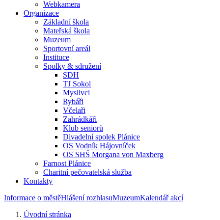
Webkamera
Organizace
Základní škola
Mateřská škola
Muzeum
Sportovní areál
Instituce
Spolky & sdružení
SDH
TJ Sokol
Myslivci
Rybáři
Včelaři
Zahrádkáři
Klub seniorů
Divadelní spolek Plánice
OS Vodník Hájovníček
OS SHŠ Morgana von Maxberg
Farnost Plánice
Charitní pečovatelská služba
Kontakty
Informace o městě
Hlášení rozhlasu
Muzeum
Kalendář akcí
Úvodní stránka