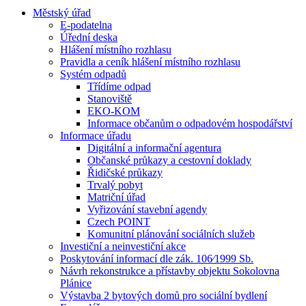
Městský úřad
E-podatelna
Úřední deska
Hlášení místního rozhlasu
Pravidla a ceník hlášení místního rozhlasu
Systém odpadů
Třídíme odpad
Stanoviště
EKO-KOM
Informace občanům o odpadovém hospodářství
Informace úřadu
Digitální a informační agentura
Občanské průkazy a cestovní doklady
Řidičské průkazy
Trvalý pobyt
Matriční úřad
Vyřizování stavební agendy
Czech POINT
Komunitní plánování sociálních služeb
Investiční a neinvestiční akce
Poskytování informací dle zák. 106⁄1999 Sb.
Návrh rekonstrukce a přístavby objektu Sokolovna
Plánice
Výstavba 2 bytových domů pro sociální bydlení